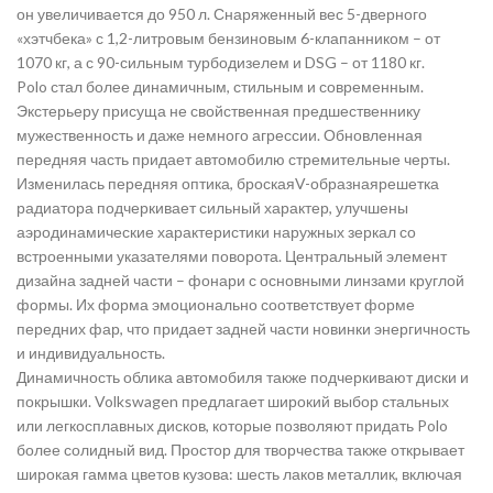
он увеличивается до 950 л. Снаряженный вес 5-дверного
«хэтчбека» с 1,2-литровым бензиновым 6-клапанником – от
1070 кг, а с 90-сильным турбодизелем и DSG – от 1180 кг.
Polo стал более динамичным, стильным и современным.
Экстерьеру присуща не свойственная предшественнику
мужественность и даже немного агрессии. Обновленная
передняя часть придает автомобилю стремительные черты.
Изменилась передняя оптика, броскаяV-образнаярешетка
радиатора подчеркивает сильный характер, улучшены
аэродинамические характеристики наружных зеркал со
встроенными указателями поворота. Центральный элемент
дизайна задней части – фонари с основными линзами круглой
формы. Их форма эмоционально соответствует форме
передних фар, что придает задней части новинки энергичность
и индивидуальность.
Динамичность облика автомобиля также подчеркивают диски и
покрышки. Volkswagen предлагает широкий выбор стальных
или легкосплавных дисков, которые позволяют придать Polo
более солидный вид. Простор для творчества также открывает
широкая гамма цветов кузова: шесть лаков металлик, включая