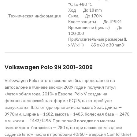
°C to +80 °C
Ход До 18 mm
Техническая информация
Сила До 170 N
Класс защиты До IP5K4
Время жизни (циклы) До
100,000
Приблизительные размеры (L
x W x H) 65 x 60 x 30 mm3
Volkswagen Polo 9N 2001-2009
Volkswagen Polo пятого поколения был представлен на
автосалоне в Женеве весной 2009 года и получил титул
«Автомобиля года-2010» в Европе. Polo V создан на
фольксвагеновской платформе PQ25, на которой уже
выпускается Ibiza от «дочернего» испанского Seat. Длина —
3970 мм, ширина – 1682, высота – 1485. Колесная база — 2470
мм, колея — 1463/1456. При полной посадке по местам
вместимость багажника — 280 л, но при сложенном заднем
сиденье (в том числе в пропорции 40/60 – в версии Comfortline)