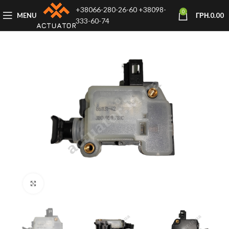
+38066-280-26-60
+38098-
0
MENU
ГРН.
0.00
333-60-74
Click to enlarge