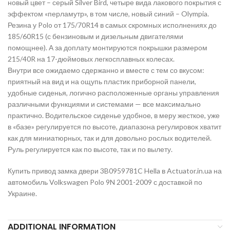
новый цвет – серый Silver Bird, четыре вида лакового покрытия с
эффектом «перламутр», в том числе, новый синий – Olympia.
Резина у Polo от 175/70R14 в самых скромных исполнениях до
185/60R15 (с бензиновым и дизельным двигателями
помощнее). А за доплату монтируются покрышки размером
215/40R на 17-дюймовых легкосплавных колесах.
Внутри все ожидаемо сдержанно и вместе с тем со вкусом:
приятный на вид и на ощупь пластик приборной панели,
удобные сиденья, логично расположенные органы управления
различными функциями и системами — все максимально
практично. Водительское сиденье удобное, в меру жесткое, уже
в «базе» регулируется по высоте, диапазона регулировок хватит
как для миниатюрных, так и для довольно рослых водителей.
Руль регулируется как по высоте, так и по вылету.
Купить привод замка двери 3B0959781C Hella в Actuator.in.ua на
автомобиль Volkswagen Polo 9N 2001-2009 с доставкой по
Украине.
ADDITIONAL INFORMATION