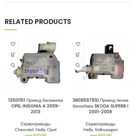
RELATED PRODUCTS
13501151 Привод багажника
3B0959781D Привод лючка
OPEL INSIGNIA A 2009-
бензобака SKODA SUPERB I
2013
2001-2008
Сервоприводы
Сервоприводы
Chevrolet
,
Hella
,
Opel
Hella
,
Volkswagen
грн.
830.00
грн.
955.00