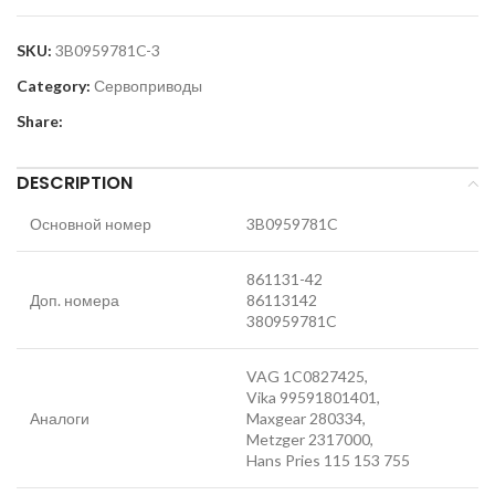
SKU:
3B0959781C-3
Category:
Сервоприводы
Share:
DESCRIPTION
Основной номер
3B0959781C
861131-42
Доп. номера
86113142
380959781C
VAG 1C0827425,
Vika 99591801401,
Аналоги
Maxgear 280334,
Metzger 2317000,
Hans Pries 115 153 755