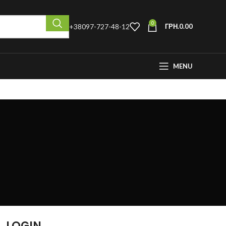
0
+38097-727-48-12
ГРН.
0.00
MENU
LOGIN