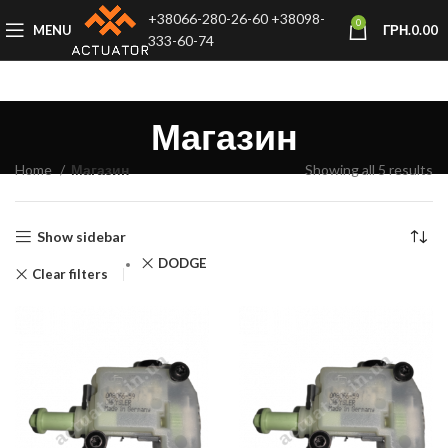
+38066-280-26-60
+38098-
0
MENU
ГРН.
0.00
333-60-74
Магазин
Home
Магазин
Showing all 5 results
Show sidebar
DODGE
Clear filters