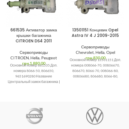
661535 Активатор замка
13501151 Концевик Opel
крышки багажника
Astra IV 4 J 2009-2015
CITROEN DS4 2011
Сервоприводы
Сервоприводы
Chevrolet
,
Hella
,
Opel
CITROEN
,
Hella
,
Peugeot
грн.
830.00
Основной номер 13501151 Доп.
грн.
1,880.00
Основной номер 661535 Доп.
номера 008066-70, 00806670,
номера 8066-50, 806650,
806670, 8066-70, 008066-80,
9651690280 Название
00806680, 806680, 8066-80,
Центральный замок багажника |
42353811 Название
Сервопривод | Привод
Центральный замок багажника |
багажника | Активатор замка
Сервопривод