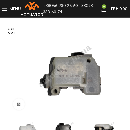
+38066-280-26-60
+38098-
0
MENU
ГРН.
0.00
333-60-74
SOLD
OUT
Click to enlarge