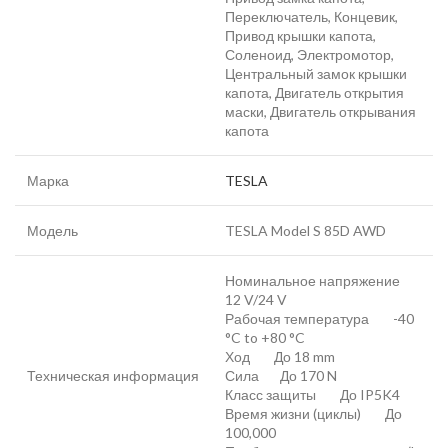
Переключатель, Концевик,
Привод крышки капота,
Соленоид, Электромотор,
Центральный замок крышки
капота, Двигатель открытия
маски, Двигатель открывания
капота
Марка
TESLA
Модель
TESLA Model S 85D AWD
Номинальное напряжение
12 V/24 V
Рабочая температура -40
°C to +80 °C
Ход До 18 mm
Техническая информация
Сила До 170 N
Класс защиты До IP5K4
Время жизни (циклы) До
100,000