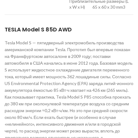
Приблизительные размеры (L
x W x H) 65 x 60 x 30 mm3
TESLA Model S 85D AWD
Tesla Model S — пятидверный электромобиль производства
американской компании Tesla. Прототип был впервые показан
на Франкфуртском автосалоне в 2009 году; поставки
автомобиля в США начались в июне 2012 года. Базовая модель
S использует жидкостное охлаждение двигателя переменного
тока, который имеет мощность 362 лошадиные силы. Согласно
US Environmental Protection Agency (EPA) заряда литий-ионного
аккумулятора ёмкостью 85 кВт⋅ч хватает на 426 км (265 миль).
Как показывает практика, Tesla Model S P85 способна проехать
до 380 км при околонулевой температуре воздуха со средним
расходом энергии ≈0,2 кВт·ч/км. Но это при средней скорости
около 80 км/ч. Если ехать быстрее (и особенно в случае
«нелинейного», интенсивного движения и/или в городской
черте), то расход энергии может резко вырасти, вплоть до
двукратного размера относительно указанного, с