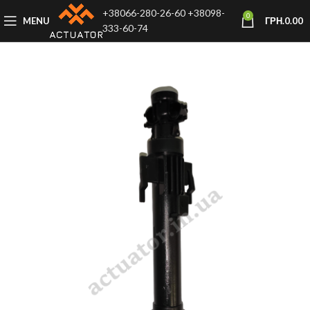
+38066-280-26-60
+38098-
0
MENU
ГРН.
0.00
333-60-74