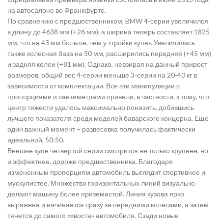
на автосалоне во Франкфурте.
По сравнению с предшественником, BMW 4-серии увеличился
в длину до 4638 мм (+26 мм), а ширина теперь составляет 1825
мм, что на 43 мм больше, чем у «тройки купе». Увеличилась
также колесная база на 50 мм, расширились передняя (+45 мм)
и задняя колеи (+81 мм). Однако, невзирая на данный прирост
размеров, общий вес 4-серии меньше 3-серии на 20-40 кг в
зависимости от комплектации. Все эти манипуляции с
пропорциями и сантиметрами привели, в частности, к тому, что
центр тяжести удалось максимально понизить, добившись
лучшего показателя среди моделей баварского концерна. Еще
один важный момент – развесовка получилась фактически
идеальной, 50:50.
Внешне купе четвертой серии смотрится не только крупнее, но
и эффектнее, дороже предшественника. Благодаря
измененным пропорциям автомобиль выглядит спортивнее и
мускулистее. Множество горизонтальных линий визуально
делают машину более приземистой. Линия кузова ярко
выражена и начинается сразу за передними колесами, а затем
тянется до самого «хвоста» автомобиля. Сзади новые