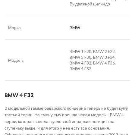
Выдвижной цилиндр
Марка
BMW
BMW 1 F20, BMW 2 F22,
BMW 3 F30, BMW 3 F34,
Модель
BMW 4 F32, BMW 4 F36,
BMW 4 F82
BMW 4 F32
В модельной гамме баварского концерна теперь не будет купе
третьей серии. На смену ему пришла новая модель – BMW 4-
серии, которая заняла в условной иерархии позицию на
ступеньку выше, и для этого у нее есть все основания.
Официальная премьера новинки состоялась в июне 2013 года