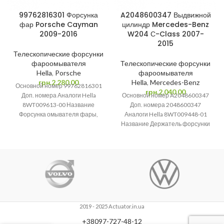
99762816301 Форсунка
A2048600347 Выдвижной
фар Porsche Cayman
цилиндр Mercedes-Benz
2009-2016
W204 С-Class 2007-
2015
Телескопические форсунки
фароомывателя
Телескопические форсунки
Hella
,
Porsche
фароомывателя
грн.
2,280.00
Hella
,
Mercedes-Benz
Основной номер 99762816301
грн.
2,040.00
Доп. номера Аналоги Hella
Основной номер A2048600347
8WT009613-00 Название
Доп. номера 2048600347
Форсунка омывателя фары,
Аналоги Hella 8WT009448-01
Форсунка фароомывателя,
Название Держатель форсунки
Форсунка фар, Телескопическая
омывателя фары | Подъемный
форсунка Марка Porsche
цилиндр | Форсунка омывателя
2019 - 2025 Actuator.in.ua
+38097-727-48-12