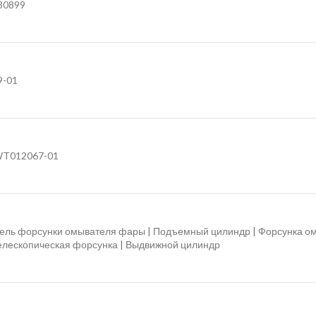
30899
9-01
8WT012067-01
ель форсунки омывателя фары | Подъемный цилиндр | Форсунка ом
елескопическая форсунка | Выдвижной цилиндр