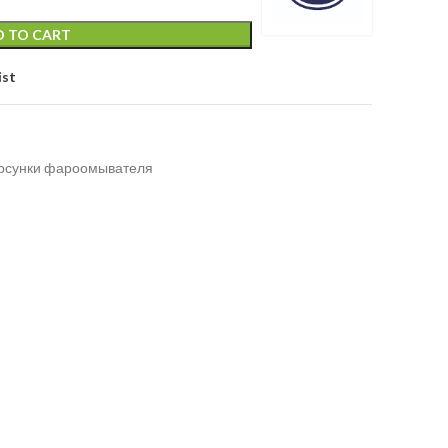
 TO CART
ist
рсунки фароомывателя