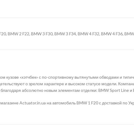
20, BMW 2 F22, BMW 3 F30, BMW 3 F34, BMW 4 F32, BMW 4 F36, BMW
м кузове «хэтчбек» с по-спортивному вытянутыми обводами и тип
етельствуют о зрелом характере и высоком статусе модели. Компан
 благодаря абсолютно новым элементам отделки: BMW Sport Line и 
агазине Actuator.in.ua на автомобиль BMW 1 F20 с доставкой по Ук