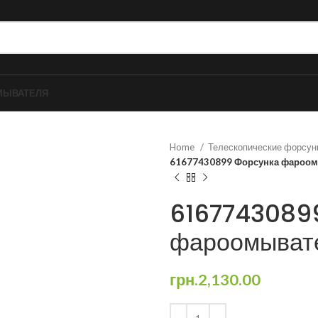
МЫВАТЕЛЯ
Home
Телескопические форсу
61677430899 Форсунка фароом
6167743089
фароомыват
грн.
2,130.00