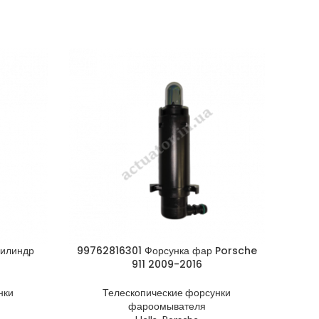
илиндр
99762816301 Форсунка фар Porsche
616
911 2009-2016
нки
Телескопические форсунки
фароомывателя