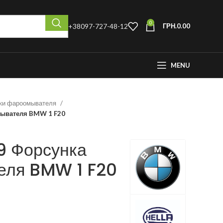
0
+38097-727-48-12
ГРН.
0.00
MENU
нки фароомывателя
ывателя BMW 1 F20
9 Форсунка
еля BMW 1 F20