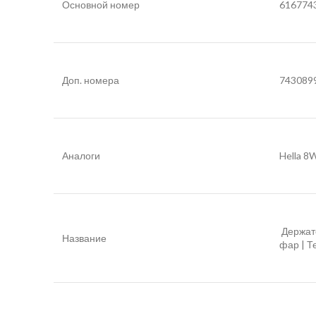
Основной номер
616774
Доп. номера
743089
Аналоги
Hella 
Держат
Название
фар | Т