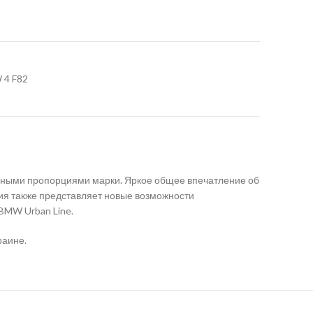
 4 F82
ичными пропорциями марки. Яркое общее впечатление об
ия также представляет новые возможности
BMW Urban Line.
раине.