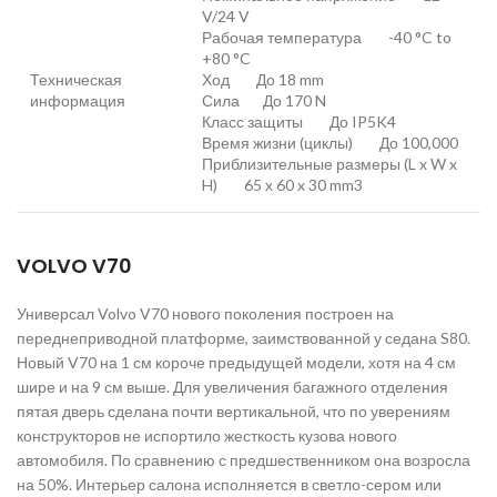
V/24 V
Рабочая температура -40 °C to
+80 °C
Техническая
Ход До 18 mm
информация
Сила До 170 N
Класс защиты До IP5K4
Время жизни (циклы) До 100,000
Приблизительные размеры (L x W x
H) 65 x 60 x 30 mm3
VOLVO V70
Универсал Volvo V70 нового поколения построен на
переднеприводной платформе, заимствованной у седана S80.
Новый V70 на 1 см короче предыдущей модели, хотя на 4 см
шире и на 9 см выше. Для увеличения багажного отделения
пятая дверь сделана почти вертикальной, что по уверениям
конструкторов не испортило жесткость кузова нового
автомобиля. По сравнению с предшественником она возросла
на 50%. Интерьер салона исполняется в светло-сером или