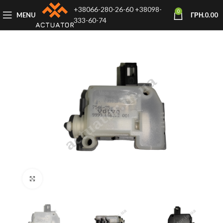
+38066-280-26-60
+38098-
0
MENU
ГРН.
0.00
333-60-74
Click to enlarge