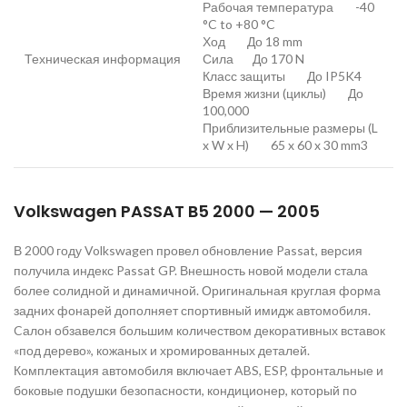
Рабочая температура -40
°C to +80 °C
Ход До 18 mm
Техническая информация
Сила До 170 N
Класс защиты До IP5K4
Время жизни (циклы) До
100,000
Приблизительные размеры (L
x W x H) 65 x 60 x 30 mm3
Volkswagen PASSAT B5 2000 — 2005
В 2000 году Volkswagen провел обновление Passat, версия
получила индекс Passat GP. Внешность новой модели стала
более солидной и динамичной. Оригинальная круглая форма
задних фонарей дополняет спортивный имидж автомобиля.
Cалон обзавелся большим количеством декоративных вставок
«под дерево», кожаных и хромированных деталей.
Комплектация автомобиля включает ABS, ESP, фронтальные и
боковые подушки безопасности, кондиционер, который по