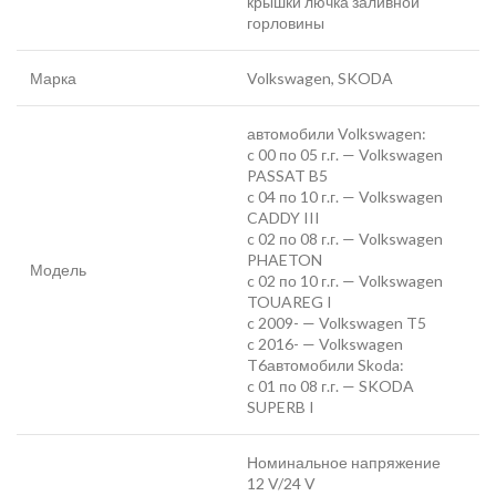
крышки лючка заливной
горловины
Марка
Volkswagen, SKODA
автомобили Volkswagen:
c 00 по 05 г.г. — Volkswagen
PASSAT B5
c 04 по 10 г.г. — Volkswagen
CADDY III
c 02 по 08 г.г. — Volkswagen
PHAETON
Модель
c 02 по 10 г.г. — Volkswagen
TOUAREG I
c 2009- — Volkswagen T5
c 2016- — Volkswagen
T6автомобили Skoda:
c 01 по 08 г.г. — SKODA
SUPERB I
Номинальное напряжение
12 V/24 V