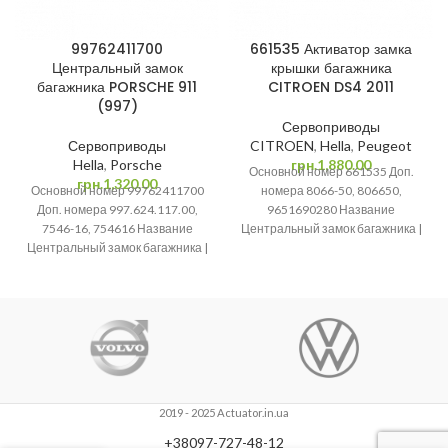
99762411700
661535 Активатор замка
Центральный замок
крышки багажника
багажника PORSCHE 911
CITROEN DS4 2011
(997)
Сервоприводы
Сервоприводы
CITROEN
,
Hella
,
Peugeot
Hella
,
Porsche
грн.
1,880.00
Основной номер 661535 Доп.
грн.
1,320.00
Основной номер 99762411700
номера 8066-50, 806650,
Доп. номера 997.624.117.00,
9651690280 Название
7546-16, 754616 Название
Центральный замок багажника |
Центральный замок багажника |
Сервопривод | Привод
Сервопривод | Привод
багажника | Активатор замка
багажника | Активатор замка
2019 - 2025 Actuator.in.ua
+38097-727-48-12