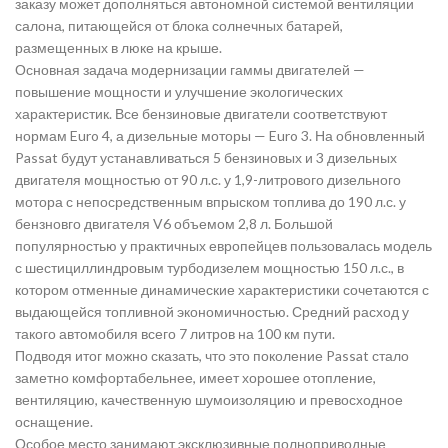
заказу может дополняться автономной системой вентиляции
салона, питающейся от блока солнечных батарей,
размещенных в люке на крыше.
Основная задача модернизации гаммы двигателей —
повышение мощности и улучшение экологических
характеристик. Все бензиновые двигатели соответствуют
нормам Euro 4, а дизельные моторы — Euro 3. На обновленный
Passat будут устанавливаться 5 бензиновых и 3 дизельных
двигателя мощностью от 90 л.с. у 1,9-литрового дизельного
мотора с непосредственным впрыском топлива до 190 л.с. у
бензновго двигателя V6 объемом 2,8 л. Большой
популярностью у практичных европейцев пользовалась модель
с шестициллиндровым турбодизелем мощностью 150 л.с., в
котором отменные динамические характеристики сочетаются с
выдающейся топливной экономичностью. Средний расход у
такого автомобиля всего 7 литров на 100 км пути.
Подводя итог можно сказать, что это поколение Passat стало
заметно комфортабельнее, имеет хорошее отопление,
вентиляцию, качественную шумоизоляцию и превосходное
оснащение.
Особое место занимают эксклюзивные полноприводные