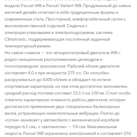
модели Passat W8 и Passat Variant W8. Продуманный до самых
мелочей дизайн сочетает в себе традиционные формы и
современные стиль. Просторный, комфортабельный салон с
высококачественной отделкой. Сиденья с
электрорегулировками и электроподогревом, система
Climatronic, поддерживающая постоянный заданный
температурный режим.
Но самое главное — это четырехлитровый двигатель W8 с
рядно-смещенным расположением цилиндров и
полноприводная трансмиссия. Рабочий объем двигателя
составляет 4,0 л при мощности 275 л.с. Он способен
раскручиваться до 6300 об/мин и обладает по истине
спортивным характером, но при этом достаточно экономичен,
средний расход топлива составит 13,1 л на 100 км. Стоит особо
отметить характерную плавность работы двигателя, которая
достигается применение двух специальных балансирных
валов, устраняющих нежелательные вибрации. Разгон до
«сотни» занимает у автомобиля с механической коробкой
передач 6,5 сек., с «автоматом» — 7,8 сек. Максимальная
скорость Passat W8 ограничена электроникой и составляет 250