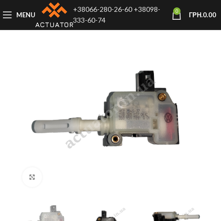
+38066-280-26-60
+38098-
0
MENU
ГРН.
0.00
333-60-74
Click to enlarge