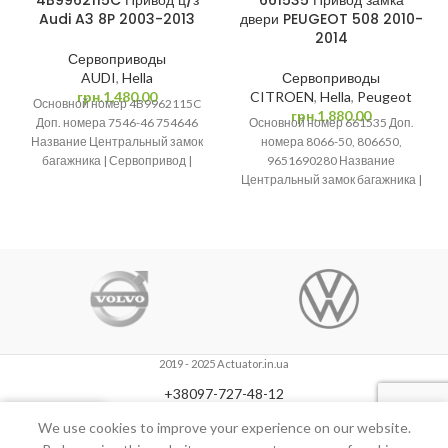
4B9962115C Привод ц/з
661535 Привод замка
Audi A3 8P 2003-2013
двери PEUGEOT 508 2010-
2014
Сервоприводы
AUDI
,
Hella
Сервоприводы
грн.
1,480.00
CITROEN
,
Hella
,
Peugeot
Основной номер 4B9962115C
грн.
1,880.00
Доп. номера 7546-46 754646
Основной номер 661535 Доп.
Название Центральный замок
номера 8066-50, 806650,
багажника | Сервопривод |
9651690280 Название
Привод багажника | Активатор
Центральный замок багажника |
замка крышки
Сервопривод | Привод
багажника | Активатор замка
2019 - 2025 Actuator.in.ua
+38097-727-48-12
0
We use cookies to improve your experience on our website.
Shop
Wishlist
Cart
My account