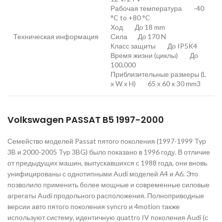
Рабочая температура -40
°C to +80 °C
Ход До 18 mm
Техническая информация
Сила До 170 N
Класс защиты До IP5K4
Время жизни (циклы) До
100,000
Приблизительные размеры (L
x W x H) 65 x 60 x 30 mm3
Volkswagen PASSAT B5 1997-2000
Семейство моделей Passat пятого поколения (1997-1999 Typ
3B и 2000-2005 Typ 3BG) было показано в 1996 году. В отличие
от предыдущих машин, выпускавшихся с 1988 года, они вновь
унифицированы с однотипными Audi моделей А4 и А6. Это
позволило применить более мощные и современные силовые
агрегаты Audi продольного расположения. Полноприводные
версии авто пятого поколения syncro и 4motion также
используют систему, идентичную quattro IV поколения Audi (с