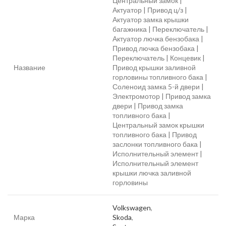
Центральный замок |
Актуатор | Привод ц/з |
Актуатор замка крышки
багажника | Переключатель |
Актуатор лючка бензобака |
Привод лючка бензобака |
Переключатель | Концевик |
Название
Привод крышки заливной
горловины топливного бака |
Соленоид замка 5-й двери |
Электромотор | Привод замка
двери | Привод замка
топливного бака |
Центральный замок крышки
топливного бака | Привод
заслонки топливного бака |
Исполнительный элемент |
Исполнительный элемент
крышки лючка заливной
горловины
Volkswagen
,
Марка
Skoda
,