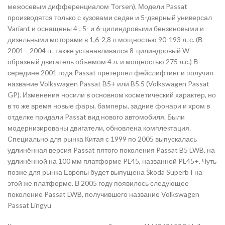
межосевым дифференциалом Torsen). Модели Passat
производятся только с кузовами седан и 5-дверный универсал
Variant и оснащены 4-, 5- и 6-цилиндровыми бензиновыми и
дизельными моторами в 1,6-2,8 л мощностью 90-193 л. с. (В
2001—2004 гг. также устанавливался 8-цилиндровый W-
образный двигатель объемом 4 л. и мощностью 275 л.с.) В
середине 2001 года Passat претерпел фейслифтинг и получил
название Volkswagen Passat B5+ или B5.5 (Volkswagen Passat
GP). Изменения носили в основном косметический характер, но
в то же время новые фары, бамперы, задние фонари и хром в
отделке придали Passat вид нового автомобиля. Были
модернизированы двигатели, обновлена комплектация.
Специально для рынка Китая с 1999 по 2005 выпускалась
удлинённая версия Passat пятого поколения Passat B5 LWB, на
удлинённой на 100 мм платформе PL45, названной PL45+. Чуть
позже для рынка Европы будет выпущена Škoda Superb I на
этой же платформе. В 2005 году появилось следующее
поколение Passat LWB, получившего название Volkswagen
Passat Lingyu