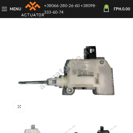
+38066-280-26-60
+38098-
0
MENU
ГРН.
0.00
333-60-74
Click to enlarge