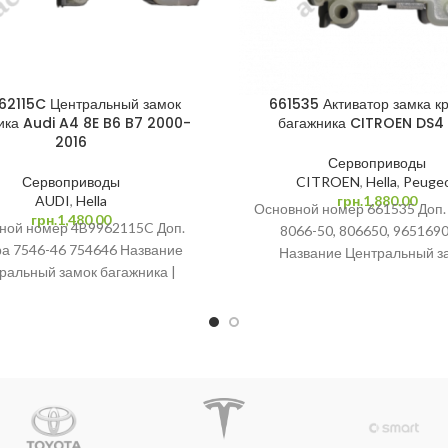
62115C Центральный замок
661535 Активатор замка к
ика Audi A4 8E B6 B7 2000-
багажника CITROEN DS4 
2016
Сервоприводы
Сервоприводы
CITROEN
,
Hella
,
Peuge
AUDI
,
Hella
грн.
1,880.00
Основной номер 661535 Доп.
грн.
1,480.00
ной номер 4B9962115C Доп.
8066-50, 806650, 965169
а 7546-46 754646 Название
Название Центральный з
ральный замок багажника |
багажника | Сервопривод | 
привод | Привод багажника |
багажника | Активатор з
ктиватор замка крышки