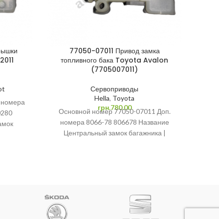
рышки
77050-07011 Привод замка
2011
топливного бака Toyota Avalon
(7705007011)
ot
Сервоприводы
Hella
,
Toyota
 номера
Ос
грн.
780.00
Основной номер 77050-07011 Доп.
0280
номе
номера 8066-78 806678 Название
амок
AND
Центральный замок багажника |
Привод
Max
Сервопривод | Привод багажника |
амка
Активатор замка крышки