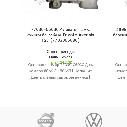
77030-05030 Активатор замка
4B99
крышки бензобака Toyota Avensis
багажн
T27 (7703005030)
Сервоприводы
Hella
,
Toyota
грн.
1,348.00
Основной номер 77030-05030 Доп.
Основ
номера 8066-31 806631 Название
номер
Центральный замок багажника |
Цент
Сервопривод | Привод багажника |
Серво
Активатор замка крышки
А