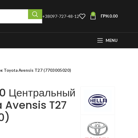
0
+38097-727-48-12
ГРН.
0.00
MENU
 Toyota Avensis T27 (7703005020)
0 Центральный
a Avensis T27
0)