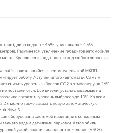
тров (длина седана – 4695, универсала – 4765
иметров). Разумеется, увеличение габаритов автомобиля
о места. Кресло легко подгоняется под любого человека,
alvematic, сочетающийся с шестиступенчатой МКПП.
 имитирует работу 7-ступенчатого «автомата». Самым
оляет снизить уровень выбросов CO2 в атмосферу на 26%.
ка не поставляются. Все дизели, устанавливаемые на
озволило сократить уровень выбросов до 10%. Ко всем
2,2 л можно также заказать новую автоматическую
tidrive S.
версия оборудована системой навигации с сенсорным
й заднего вида и датчиками парковки. Автомобиль
урсовой устойчивости последнего поколения (VSC+),