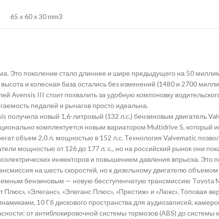
) 65 x 60 x 30 mm3
а. Это поколение стало длиннее и шире предыдущего на 50 миллиме
высота и колесная база остались без изменений (1480 и 2700 милл
ей Avensis III стоит похвалить за удобную компоновку водительског
ягаемость педалей и рычагов просто идеальна.
is получила новый 1,6-литровый (132 л.с.) бензиновым двигатель V
) опционально комплектуется новым вариатором Multidrive S, который
егат объем 2,0 л. мощностью в 152 л.с. Технология Valvematic позв
тели мощностью от 126 до 177 л. с., но на российский рынок они по
езоэлектрических инжекторов и повышением давления впрыска. Это п
нсмиссия на шесть скоростей, но к дизельному двигателю объемом 
бъемным бензиновым — новую бесступенчатую трансмиссию Toyota Mul
рт Плюс», «Элеганс», «Элеганс Плюс», «Престиж» и «Люкс». Топовая 
инамиками, 10 Гб дискового пространства для аудиозаписей, камеро
ности: от антиблокировочной системы тормозов (ABS) до системы к