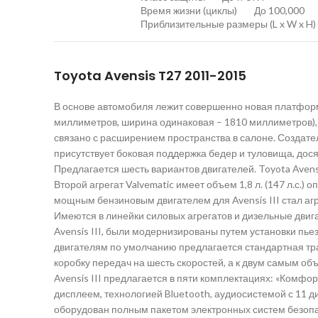
Время жизни (циклы) До 100,000
Приблизительные размеры (L x W x H
Toyota Avensis T27 2011-2015
В основе автомобиля лежит совершенно новая платформ
миллиметров, ширина одинаковая – 1810 миллиметров), 
связано с расширением пространства в салоне. Создател
присутствует боковая поддержка бедер и туловища, дос
Предлагается шесть вариантов двигателей. Toyota Avens
Второй агрегат Valvematic имеет объем 1,8 л. (147 л.с.
мощным бензиновым двигателем для Avensis III стал агр
Имеются в линейки силовых агрегатов и дизельные двига
Avensis III, были модернизированы путем установки пь
двигателям по умолчанию предлагается стандартная тра
коробку передач на шесть скоростей, а к двум самым о
Avensis III предлагается в пяти комплектациях: «Комфо
дисплеем, технологией Bluetooth, аудиосистемой с 11 д
оборудован полным пакетом электронных систем безопас