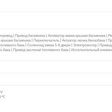
привод | Привод багажника | Активатор замка крышки багажника | Р
ка крышки багажника | Переключатель | Актуатор лючка бензобака | П
ливного бака | Соленоид замка 5-й двери | Электромотор | Привод 
о бака | Привод заслонки топливного бака | Исполнительный элеме
 V
 °C