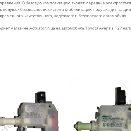
правления. В базовую комплектацию входят: передние электростек
ь подушек безопасности, система стабилизации, подушка для защит
овременного, качественного, надежного и безопасного автомобиля.
ернет магазине Actuator.in.ua на автомобиль Toyota Avensis T27 н