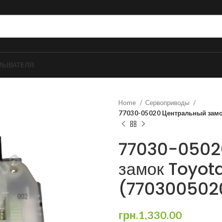
МЫВАТЕЛЯ
Home
Сервоприводы
77030-05020 Центральный замок
77030-0502
замок Toyot
(770300502
грн.
1,330.00