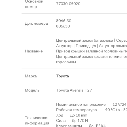
Основной
77030-05020
номер
8066-30
Доп. номера
806630
Центральный замок багажника | Серво
Актуатор | Привод ц/з | Актуатор зам
Название
Привод крышки заливной горловины топ
Центральный замок крышки топливног
горловины
Марка
Toyota
Модель
Toyota Avensis T27
Номинальное напряжение 12 V/24
Рабочая температура -40 °C to +80
Ход До 18 mm
Техническая
Сила До 170 N
информация
Класс защиты До IP5K4