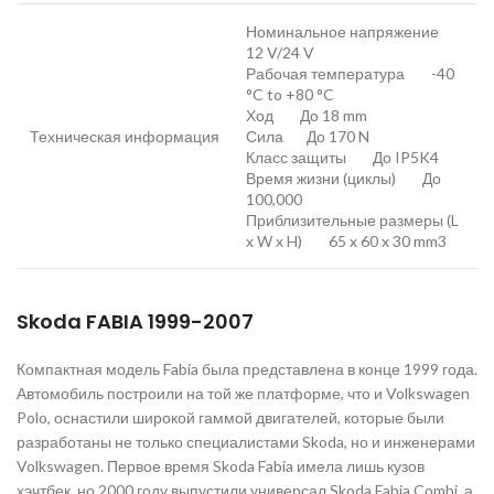
Номинальное напряжение
12 V/24 V
Рабочая температура -40
°C to +80 °C
Ход До 18 mm
Техническая информация
Сила До 170 N
Класс защиты До IP5K4
Время жизни (циклы) До
100,000
Приблизительные размеры (L
x W x H) 65 x 60 x 30 mm3
Skoda FABIA 1999-2007
Компактная модель Fabia была представлена в конце 1999 года.
Автомобиль построили на той же платформе, что и Volkswagen
Polo, оснастили широкой гаммой двигателей, которые были
разработаны не только специалистами Skoda, но и инженерами
Volkswagen. Первое время Skoda Fabia имела лишь кузов
хэчтбек, но 2000 году выпустили универсал Skoda Fabia Combi, а