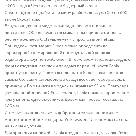
с 2001 года в Чехии делают и 4-дверный седан.
Спустя год после дебюта по миру разбежалось уже более 600
тысяч Skoda Fabia.
Визуально данная модель выглядит весьма стильно и
динамично. Обводы кузова вызывают ассоциации скорее с
респектабельной Octavia, нежели с простоватой Felicia.
Принадлежность марке Skoda можно определить по
характерной хромированной прямоугольной решетке
радиатора с крупной эмблемой. В то же время трапециевидные
фары с гладкими стеклами придают передней части Fabia
приятную новизну. Примечательно, что Skoda Fabia является
самым большим автомобилем среди всех своих собратьев, к
примеру, у Polo чешская модель выигрывает 65 мм. Благодаря
увеличенной колесной базе, салон у Fabia намного просторнее,
чем у многих одноклассников. Дорожный просвет составляет
165 мм.
Интерьер выполнен очень добротно и сильно напоминает
многие автомобили концерна Volkswagen. Эргономика салона
на высшем уровне.
Для хранения мелочей в Fabia предназначены целых два бокса