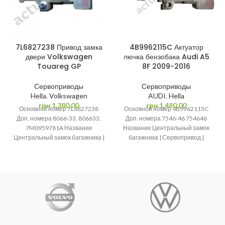
7L6827238 Привод замка
4B9962115C Актуатор
двери Volkswagen
лючка бензобака Audi A5
Touareg GP
8F 2009-2016
Сервоприводы
Сервоприводы
Hella
,
Volkswagen
AUDI
,
Hella
грн.
1,380.00
грн.
1,480.00
Основной номер 7L6827238
Основной номер 4B9962115C
Доп. номера 8066-33, 806633,
Доп. номера 7546-46 754646
7M0959781A Название
Название Центральный замок
Центральный замок багажника |
багажника | Сервопривод |
Сервопривод | Привод
Привод багажника | Активатор
багажника | Активатор замка
замка крышки