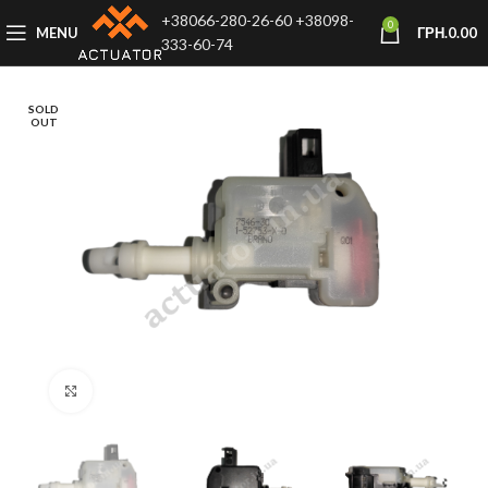
+38066-280-26-60
+38098-
0
MENU
ГРН.
0.00
333-60-74
SOLD
OUT
Click to enlarge