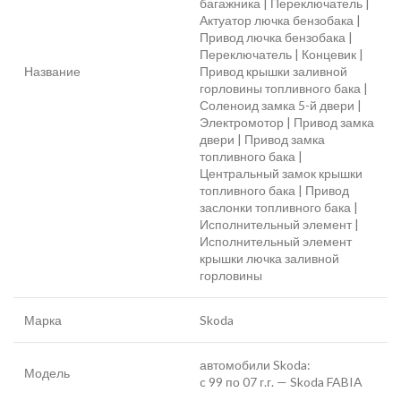
багажника | Переключатель |
Актуатор лючка бензобака |
Привод лючка бензобака |
Переключатель | Концевик |
Название
Привод крышки заливной
горловины топливного бака |
Соленоид замка 5-й двери |
Электромотор | Привод замка
двери | Привод замка
топливного бака |
Центральный замок крышки
топливного бака | Привод
заслонки топливного бака |
Исполнительный элемент |
Исполнительный элемент
крышки лючка заливной
горловины
Марка
Skoda
автомобили Skoda:
Модель
c 99 по 07 г.г. — Skoda FABIA