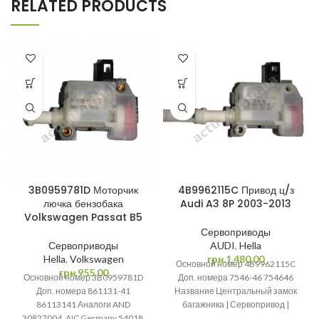
RELATED PRODUCTS
3B0959781D Моторчик
4B9962115C Привод ц/з
лючка бензобака
Audi A3 8P 2003-2013
Volkswagen Passat B5
Сервоприводы
Сервоприводы
AUDI
,
Hella
Hella
,
Volkswagen
грн.
1,480.00
Основной номер 4B9962115C
грн.
955.00
Основной номер 3B0959781D
Доп. номера 7546-46 754646
Доп. номера 861131-41
Название Центральный замок
86113141 Аналоги AND
багажника | Сервопривод |
30827004, AIC Germany 54018,
Привод багажника | Активатор