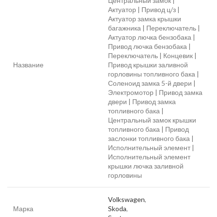
Центральный замок |
Актуатор | Привод ц/з |
Актуатор замка крышки
багажника | Переключатель |
Актуатор лючка бензобака |
Привод лючка бензобака |
Переключатель | Концевик |
Название
Привод крышки заливной
горловины топливного бака |
Соленоид замка 5-й двери |
Электромотор | Привод замка
двери | Привод замка
топливного бака |
Центральный замок крышки
топливного бака | Привод
заслонки топливного бака |
Исполнительный элемент |
Исполнительный элемент
крышки лючка заливной
горловины
Volkswagen
,
Марка
Skoda
,