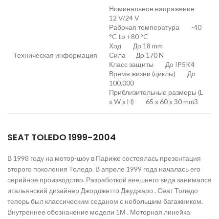
Номинальное напряжение
12 V/24 V
Рабочая температура -40
°C to +80 °C
Ход До 18 mm
Техническая информация
Сила До 170 N
Класс защиты До IP5K4
Время жизни (циклы) До
100,000
Приблизительные размеры (L
x W x H) 65 x 60 x 30 mm3
SEAT TOLEDO 1999-2004
В 1998 году на мотор-шоу в Париже состоялась презентация
второго поколения Толедо. В апреле 1999 года началась его
серийное производство. Разработкой внешнего вида занимался
итальянский дизайнер Джорджетто Джуджаро . Сеат Толедо
теперь был классическим седаном с небольшим багажником.
Внутреннее обозначение модели 1М . Моторная линейка