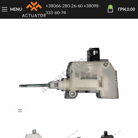
+38066-280-26-60
+38098-
0
MENU
ГРН.
0.00
333-60-74
Click to enlarge