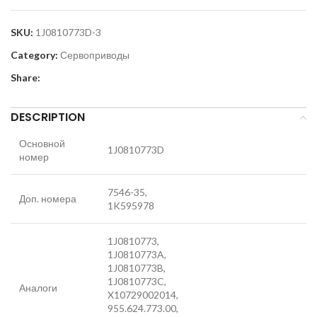
SKU:
1J0810773D-3
Category:
Сервоприводы
Share:
DESCRIPTION
Основной
1J0810773D
номер
7546-35,
Доп. номера
1K595978
1J0810773,
1J0810773A,
1J0810773B,
1J0810773C,
Аналоги
X10729002014,
955.624.773.00,