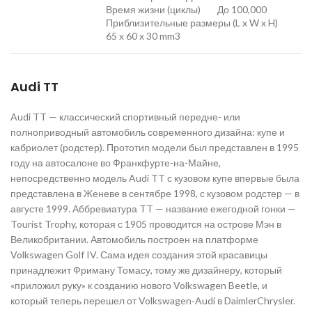
Время жизни (циклы) До 100,000
Приблизительные размеры (L x W x H)
65 x 60 x 30 mm3
Audi TT
Audi TT — классический спортивный передне- или
полноприводный автомобиль современного дизайна: купе и
кабриолет (родстер). Прототип модели был представлен в 1995
году на автосалоне во Франкфурте-на-Майне,
непосредственно модель Audi TT с кузовом купе впервые была
представлена в Женеве в сентябре 1998, с кузовом родстер — в
августе 1999. Аббревиатура TT — название ежегодной гонки —
Tourist Trophy, которая с 1905 проводится на острове Мэн в
Великобритании. Автомобиль построен на платформе
Volkswagen Golf IV. Сама идея создания этой красавицы
принадлежит Фриману Томасу, тому же дизайнеру, который
«приложил руку» к созданию нового Volkswagen Beetle, и
который теперь перешел от Volkswagen-Audi в DaimlerChrysler.