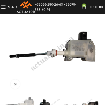
+38066-280-26-60
+38098-
0
MENU
ГРН.
0.00
333-60-74
Click to enlarge