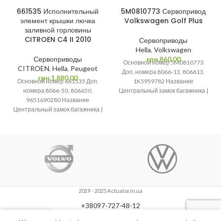
661535 Исполнительный
5M0810773 Сервопривод
элемент крышки лючка
Volkswagen Golf Plus
заливной горловины
CITROEN C4 II 2010
Сервоприводы
Hella
,
Volkswagen
Сервоприводы
грн.
860.00
Основной номер 5M0810773
CITROEN
,
Hella
,
Peugeot
Доп. номера 8066-13, 806613,
грн.
1,880.00
Основной номер 661535 Доп.
1K5959782 Название
номера 8066-50, 806650,
Центральный замок багажника |
9651690280 Название
Сервопривод | Привод
Центральный замок багажника |
багажника | Активатор замка
Сервопривод | Привод
багажника | Активатор замка
2019 - 2025 Actuator.in.ua
+38097-727-48-12
0