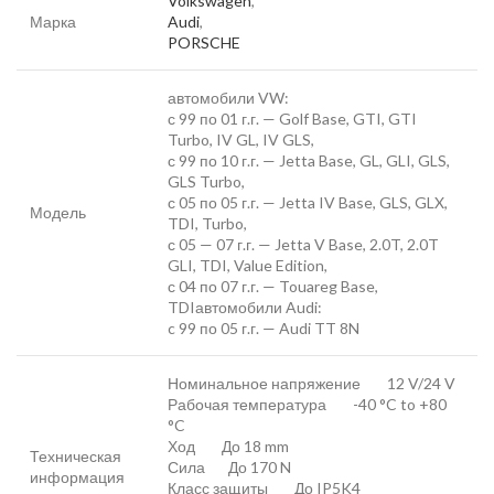
Volkswagen
,
Марка
Audi
,
PORSCHE
автомобили VW:
с 99 по 01 г.г. — Golf Base, GTI, GTI
Turbo, IV GL, IV GLS,
с 99 по 10 г.г. — Jetta Base, GL, GLI, GLS,
GLS Turbo,
с 05 по 05 г.г. — Jetta IV Base, GLS, GLX,
Модель
TDI, Turbo,
с 05 — 07 г.г. — Jetta V Base, 2.0T, 2.0T
GLI, TDI, Value Edition,
с 04 по 07 г.г. — Touareg Base,
TDIавтомобили Audi:
c 99 по 05 г.г. — Audi TT 8N
Номинальное напряжение 12 V/24 V
Рабочая температура -40 °C to +80
°C
Ход До 18 mm
Техническая
Сила До 170 N
информация
Класс защиты До IP5K4