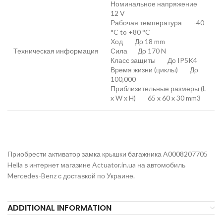
Номинальное напряжение
12 V
Рабочая температура -40
°C to +80 °C
Ход До 18 mm
Техническая информация
Сила До 170 N
Класс защиты До IP5K4
Время жизни (циклы) До
100,000
Приблизительные размеры (L
x W x H) 65 x 60 x 30 mm3
Приобрести активатор замка крышки багажника A0008207705
Hella в интернет магазине Actuator.in.ua на автомобиль
Mercedes-Benz с доставкой по Украине.
ADDITIONAL INFORMATION