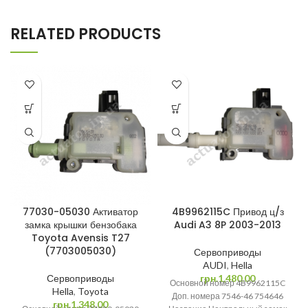
RELATED PRODUCTS
77030-05030 Активатор
4B9962115C Привод ц/з
замка крышки бензобака
Audi A3 8P 2003-2013
Toyota Avensis T27
(7703005030)
Сервоприводы
AUDI
,
Hella
Сервоприводы
грн.
1,480.00
Основной номер 4B9962115C
Hella
,
Toyota
Доп. номера 7546-46 754646
грн.
1,348.00