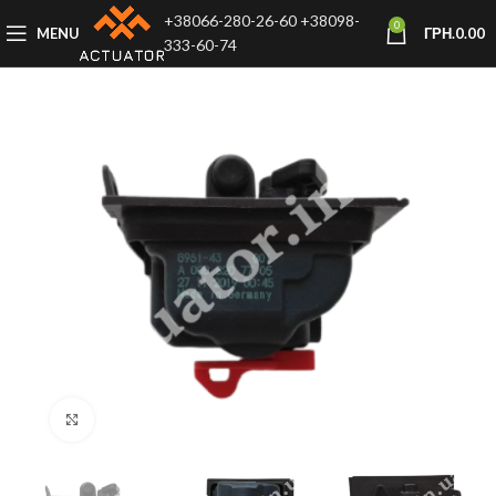
+38066-280-26-60
+38098-
0
MENU
ГРН.
0.00
333-60-74
Click to enlarge