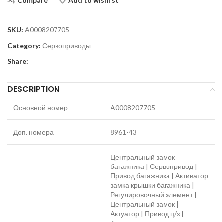
Compare
Add to wishlist
SKU:
A0008207705
Category:
Сервоприводы
Share:
DESCRIPTION
Основной номер
A0008207705
Доп. номера
8961-43
Центральный замок
багажника | Сервопривод |
Привод багажника | Активатор
замка крышки багажника |
Регулировочный элемент |
Центральный замок |
Актуатор | Привод ц/з |