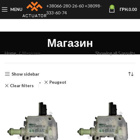
+38066-280-26-60
+38098-
0
MENU
ГРН.
0.00
333-60-74
Магазин
Home
Магазин
Showing all 5 results
Show sidebar
Peugeot
Clear filters