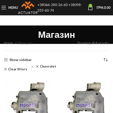
+38066-280-26-60
+38098-
0
MENU
ГРН.
0.00
333-60-74
Магазин
Home
Магазин
Showing all 4 results
Show sidebar
Chevrolet
Clear filters