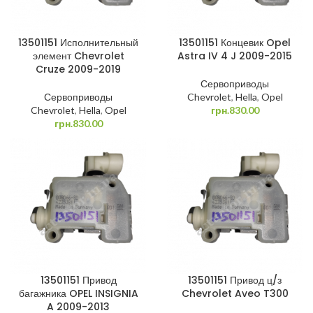
13501151 Исполнительный
13501151 Концевик Opel
элемент Chevrolet
Astra IV 4 J 2009-2015
Cruze 2009-2019
Сервоприводы
Сервоприводы
Chevrolet
,
Hella
,
Opel
Chevrolet
,
Hella
,
Opel
грн.
830.00
грн.
830.00
13501151 Привод
13501151 Привод ц/з
багажника OPEL INSIGNIA
Chevrolet Aveo T300
A 2009-2013